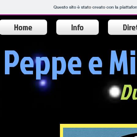
Questo sito è stato creato con la piattaf
Home
Info
Dire
Peppe e Mi
D