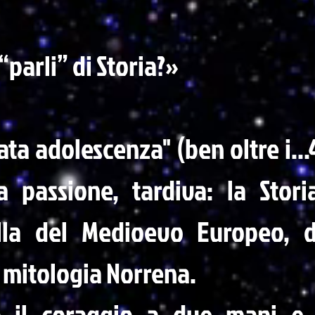
“parli” di Storia?»
ta adolescenza" (ben oltre i..
a passione, tardiva: la Stor
ella del Medioevo Europeo, d
 mitologia Norrena.
 il coraggio a due mani e 