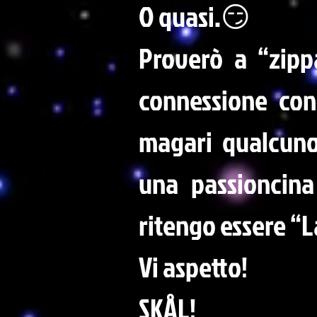
O quasi.😏
Proverò a “zipp
connessione con
magari qualcuno 
una passioncina
ritengo essere “La
Vi aspetto!
SKÅL!