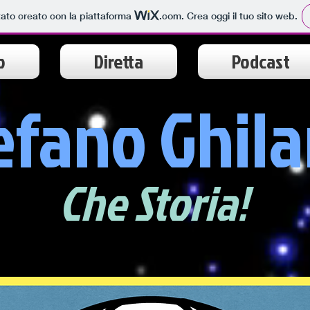
tato creato con la piattaforma
.com
. Crea oggi il tuo sito web.
o
Diretta
Podcast
efano Ghila
Che Storia!