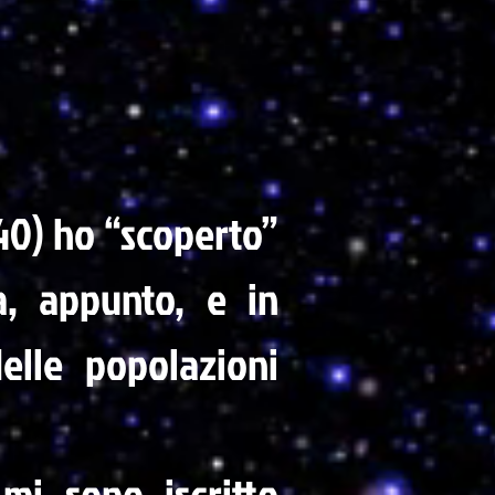
.40) ho “scoperto”
ia, appunto, e in
elle popolazioni
mi sono iscritto