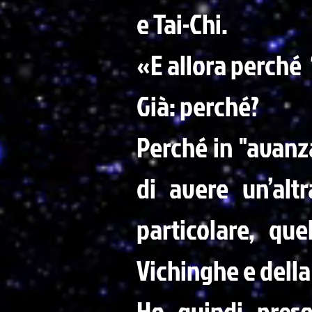
e Tai-Chi.
«E allora perché 
Già: perché?
Perché in "avanza
di avere un’altr
particolare, qu
Vichinghe e della
Ho quindi preso