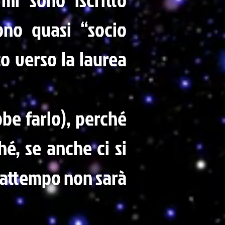
ono quasi “socio
o verso la laurea
be farlo), perché
hé, se anche ci si
frattempo non sarà