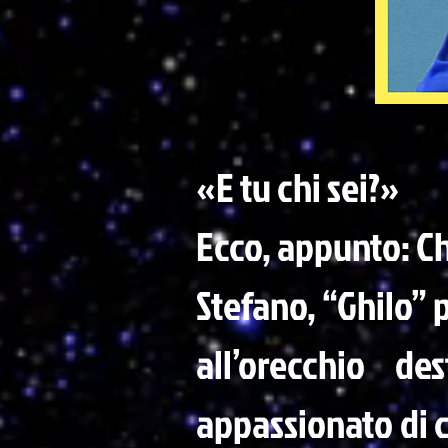
«E tu chi sei?»
Ecco, appunto: Ch
Stefano, “Ghilo” p
all’orecchio de
appassionato di ca