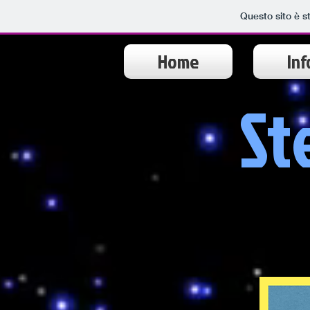
Questo sito è s
Home
Inf
St